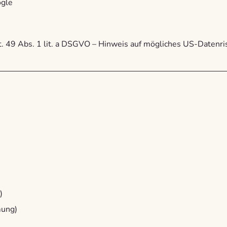
ogle
rt. 49 Abs. 1 lit. a DSGVO – Hinweis auf mögliches US-Datenris
)
mung)