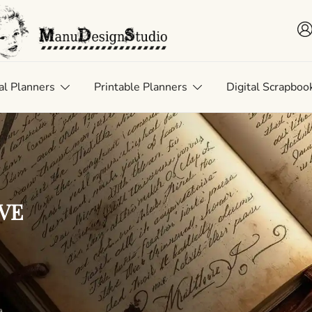
 • Scrap • Preserve
uDesignStudio
al Planners
Printable Planners
Digital Scrapboo
RVE