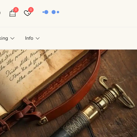
0
0
king
Info