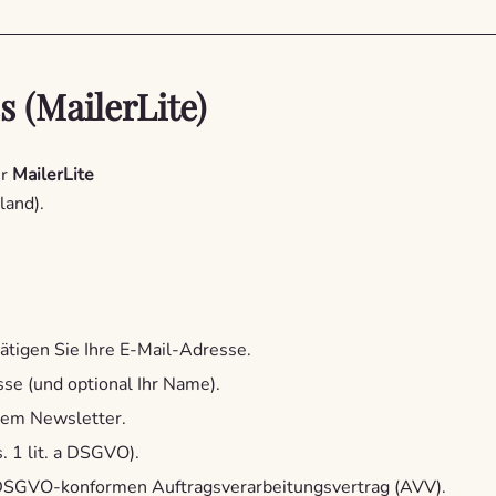
s (MailerLite)
ir
MailerLite
land).
tigen Sie Ihre E-Mail-Adresse.
sse (und optional Ihr Name).
edem Newsletter.
s. 1 lit. a DSGVO).
n DSGVO-konformen Auftragsverarbeitungsvertrag (AVV).